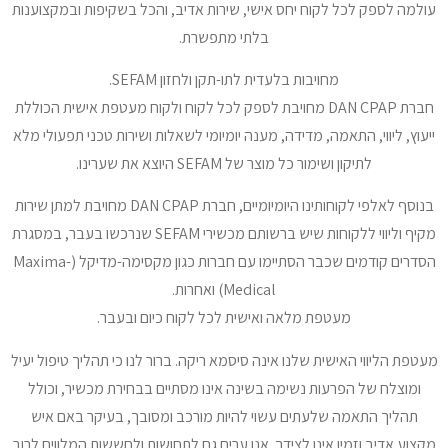
עולמה לספק לכל לקוח יחס אישי, שירות אדיב, והכל בשקיפות ובמקצוענות
בלתי מתפשרת.
מחויבות בלעדית לתו-תקן ולחזון SEFAM.
חברת DAN CPAP מחויבת לספק לכל לקוח ולקוח מעטפת אישית הכוללת
ייעוץ, ליווי, התאמה, מדידה, מענה יומיומי לשאלות ושירות טכני תפעולי מלא
לתיקון ושימור כל מוצר של SEFAM היוצא את שערינו.
בנוסף לאלפי לקוחותינו היומיומיים, חברת DAN CPAP מחויבת למתן שירות
מקיף וליווי ללקוחות שיש ברשותם מכשירי SEFAM שנרכשו בעבר, במסגרת
הסדרים קודמים שכבר הסתיימו עם חברות כגון מקסימה-מדיקל (Maxima-
Medical) ואחרות.
מעטפת מלאה ואישית לכל לקוח כיום ובעבר.
מעטפת הליווי האישית שלנו אינה סיסמא ריקה. ברור לנו כי תהליך טיפול יעיל
ומוצלח של הפרעות נשימה בשינה אינו מסתיים בבחירת מכשיר, וכולל
תהליך התאמה שלעתים עשוי להיות מורכב ומסובך, בעיקר באם איש
מקצוע אדיב וזמין אינו לצידך. אנו ערים גם לתחושות ולחששות המלווים לרוב