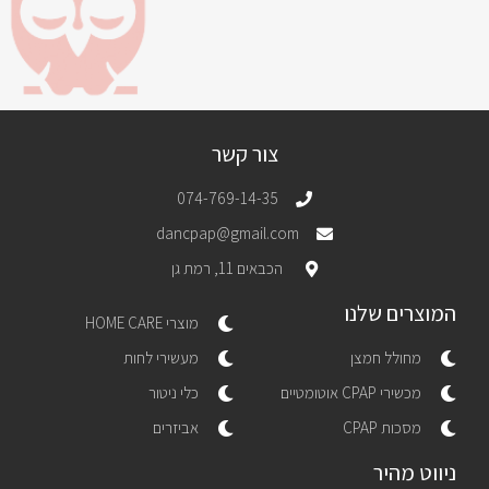
צור קשר
074-769-14-35
dancpap@gmail.com
הכבאים 11, רמת גן
המוצרים שלנו
מוצרי HOME CARE
מחולל חמצן
מעשירי לחות
מכשירי CPAP אוטומטיים
כלי ניטור
מסכות CPAP
אביזרים
ניווט מהיר