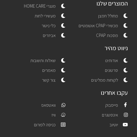
המוצרים שלנו
מוצרי HOME CARE
מחולל חמצן
מעשירי לחות
מכשירי CPAP אוטומטיים
כלי ניטור
מסכות CPAP
אביזרים
ניווט מהיר
אודותינו
שאלות ותשובות
סרטונים
מאמרים
לקוחות ממליצים
צור קשר
עקבו אחרינו
פייסבוק
וואטסאפ
אינסטגרם
וויז
יוטיוב
כניסה לפורום