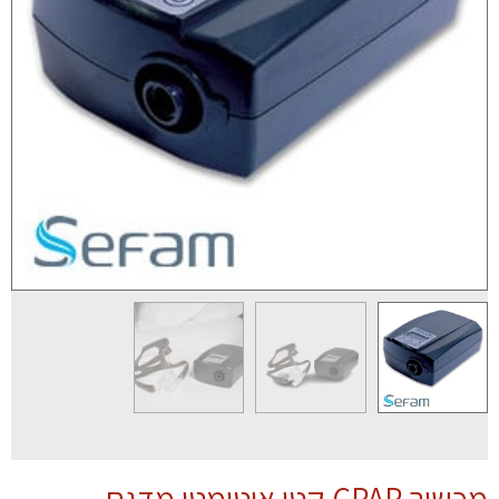
מכשיר CPAP קטן אוטומטי מדגם