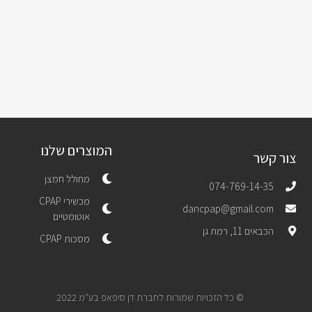
המוצרים שלנו
צור קשר
מחולל חמצן
074-769-14-35
מכשירי CPAP
dancpap@gmail.com
אוטומטיים
הכבאים 11, רמת גן
מסכות CPAP
© כל הזכויות שמורות לחברת דן סיפאפ בע"מ 2022