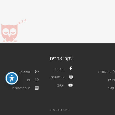
עקבו אחרינו
פייסבוק
ות ותשובות
וואטסאפ
אינסטגרם
רים
וויז
יוטיוב
 קשר
כניסה לפורום
הצהרת נגישות