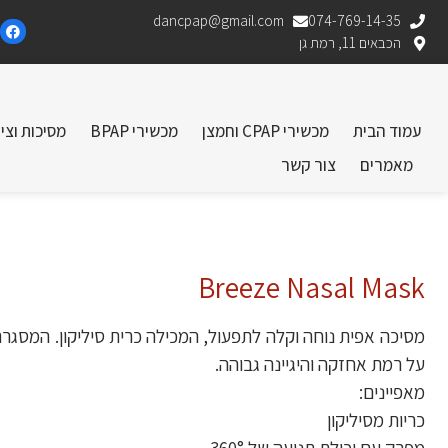
dancpap@gmail.com
074-769-14-35
הכבאים 11, רמת גן
עמוד הבית
מכשירי CPAP וחמצן
מכשירי BPAP
מסיכות וצי
מאמרים
צור קשר
Breeze Nasal Mask
מסיכה אפית נוחה וקלה לתפעול, המכילה כרית סיליקון. המסגר
על רמת אחזקה והיגיינה גבוהה.
מאפיינים:
כריות מסיליקון
מפרק עם יכולת תנועה של 360°