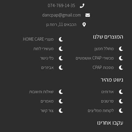
074-769-14-35
dancpap@gmail.com
הכבאים 11, רמת גן
המוצרים שלנו
מוצרי HOME CARE
מחולל חמצן
מעשירי לחות
מכשירי CPAP אוטומטיים
כלי ניטור
מסכות CPAP
אביזרים
ניווט מהיר
אודותינו
שאלות ותשובות
סרטונים
מאמרים
לקוחות ממליצים
צור קשר
עקבו אחרינו