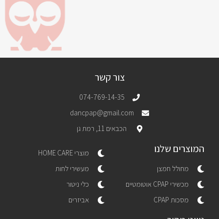
צור קשר
074-769-14-35
dancpap@gmail.com
הכבאים 11, רמת גן
המוצרים שלנו
מוצרי HOME CARE
מחולל חמצן
מעשירי לחות
מכשירי CPAP אוטומטיים
כלי ניטור
מסכות CPAP
אביזרים