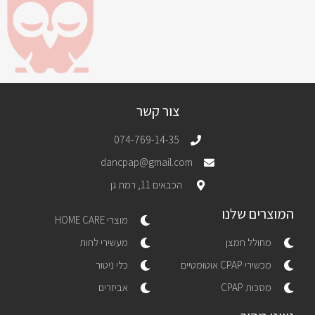
צור קשר
074-769-14-35
dancpap@gmail.com
הכבאים 11, רמת גן
המוצרים שלנו
מוצרי HOME CARE
מחולל חמצן
מעשירי לחות
מכשירי CPAP אוטומטיים
כלי ניטור
מסכות CPAP
אביזרים