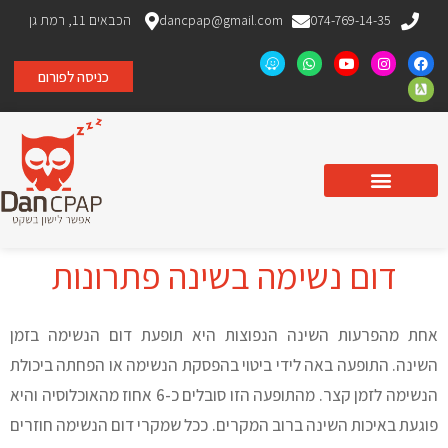
074-769-14-35
dancpap@gmail.com
הכבאים 11, רמת גן
כניסה לפורום
מכשירי CPAP וחמצן
בדיקת שינה ביתית
מסיכות וציוד משלים
מכשירי BPAP
דום נשימה בשינה פתרונות
אחת מהפרעות השינה הנפוצות היא תופעת דום הנשימה בזמן
השינה. התופעה באה לידי ביטוי בהפסקת הנשימה או הפחתה ביכולת
הנשימה לזמן קצר. מהתופעה הזו סובלים כ-6 אחוז מהאוכלוסיה והיא
פוגעת באיכות השינה ברוב המקרים. ככל שמקרי דום הנשימה חוזרים