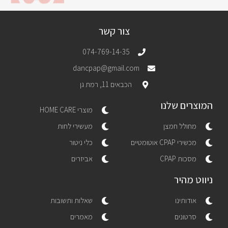
צור קשר
074-769-14-35
dancpap@gmail.com
הכבאים 11, רמת גן
המוצרים שלנו
מוצרי HOME CARE
מחולל חמצן
מעשירי לחות
מכשירי CPAP אוטומטיים
כלי ניטור
מסכות CPAP
אביזרים
ניווט מהיר
אודותינו
שאלות ותשובות
סרטונים
מאמרים