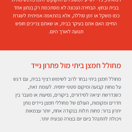
בבית ובחוץ. הבחירה הנכונה לא מסתכמת רק בנתון אחד
כמו משקל או זמן סוללה, אלא בהתאמה אמיתית לשגרת
החיים: האם אתם בעיקר בבית, או שאתם צריכים חופש
תנועה לאורך היום.
מחולל חמצן ביתי מול פתרון נייד
מחולל חמצן ביתי נבחר לרוב לשימוש רציף בבית, עם דגש
על נוחות קבועה ומיקום סטטי יחסית. לעומת זאת,
כשנדרשת יציאה לסידורים, ביקורים, נסיעות או מעבר בין
חדרים ומקומות, העולם של מחוללי חמצן ניידים נותן
יתרון ברור: פחות תלות בנקודה אחת, יותר עצמאות
ויכולת להתנהל ביום יום בצורה טבעית יותר.