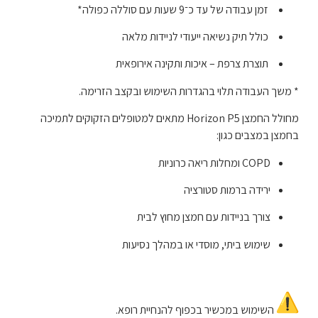
זמן עבודה של עד כ־9 שעות עם סוללה כפולה*
כולל תיק נשיאה ייעודי לניידות מלאה
תוצרת צרפת – איכות ותקינה אירופאית
* משך העבודה תלוי בהגדרות השימוש ובקצב הזרימה.
מחולל החמצן Horizon P5 מתאים למטופלים הזקוקים לתמיכה
בחמצן במצבים כגון:
COPD ומחלות ריאה כרוניות
ירידה ברמות סטורציה
צורך בניידות עם חמצן מחוץ לבית
שימוש ביתי, מוסדי או במהלך נסיעות
השימוש במכשיר בכפוף להנחיית רופא.