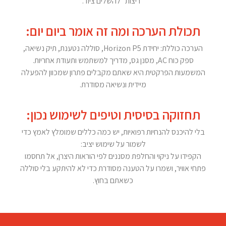
“ריצות” להשלים ציוד.
תכולת הערכה ומה זה אומר ביום יום:
הערכה כוללת: יחידת Horizon P5, סוללה נטענת, תיק נשיאה,
ספק כוח AC, מסנן גס, מדריך למשתמש ותעודת אחריות.
המשמעות הפרקטית היא שאתם מקבלים פתרון שמכוון להפעלה
מיידית ונשיאה מסודרת.
תחזוקה בסיסית וטיפים לשימוש נכון:
בלי להיכנס להנחיות רפואיות, יש כמה כללים שמומלץ לאמץ כדי
לשמור על שימוש יציב:
הקפידו על ניקוי והחלפת מסננים לפי הוראות היצרן, אל תחסמו
פתחי אוויר, ושמרו על הטענה מסודרת כדי לא להיתקע בלי סוללה
כשאתם בחוץ.