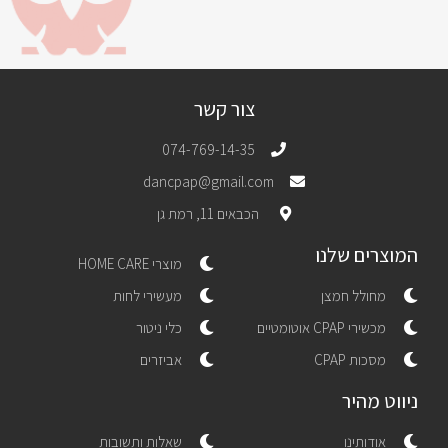
צור קשר
074-769-14-35
dancpap@gmail.com
הכבאים 11, רמת גן
המוצרים שלנו
מוצרי HOME CARE
מחולל חמצן
מעשירי לחות
מכשירי CPAP אוטומטיים
כלי ניטור
מסכות CPAP
אביזרים
ניווט מהיר
אודותינו
שאלות ותשובות