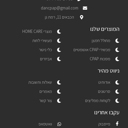
dancpap@gmail.com
הכבאים 11, רמת גן
המוצרים שלנו
מוצרי HOME CARE
מחולל חמצן
מעשירי לחות
מכשירי CPAP אוטומטיים
כלי ניטור
מסכות CPAP
אביזרים
ניווט מהיר
אודותינו
שאלות ותשובות
סרטונים
מאמרים
לקוחות ממליצים
צור קשר
עקבו אחרינו
פייסבוק
וואטסאפ