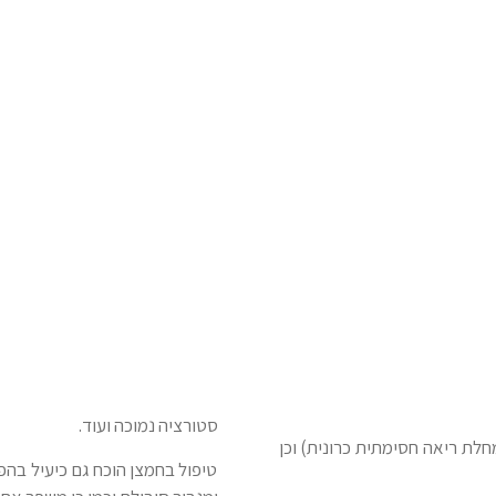
סטורציה נמוכה ועוד.
חמצן ניידים ונייחים מהווים פתרון עבור מטופלים עם COPD (מחלת ריאה חסימתית כרונית) וכן
טיפול בחמצן הוכח גם כיעיל בה