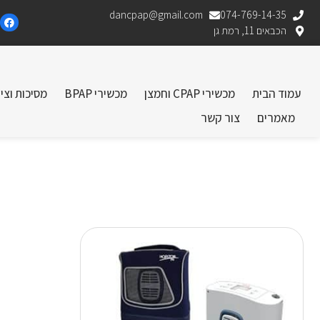
dancpap@gmail.com
074-769-14-35
הכבאים 11, רמת גן
עמוד הבית
מכשירי CPAP וחמצן
מכשירי BPAP
מסיכות וצי
מאמרים
צור קשר