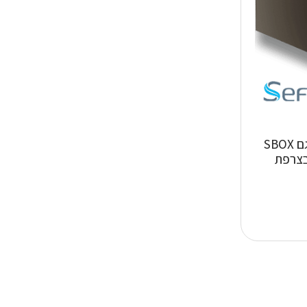
מכשיר CPAP אוטומטי מדגם SBOX