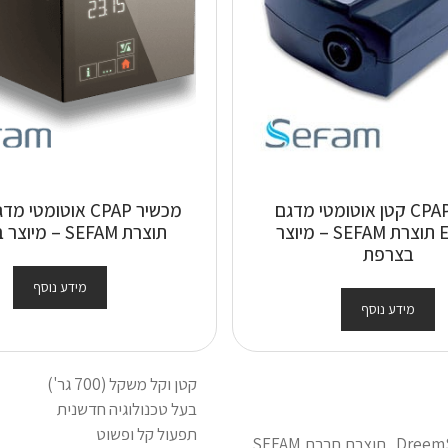
מכשיר CPAP קטן אוטומטי מדגם
Ecostar תוצרת SEFAM – מיוצר
תוצרת SEFAM – מיוצר בצרפת
בצרפת
מידע נוסף
מידע נוסף
קטן וקל משקל (700 גר')
בעל טכנולוגיה חדשנית
תפעול קל ופשוט
מכשיר CPAP אוטומטי / BPAP מסדרת EcoStar Auto ו-DreemStar Auto, תוצרת חברת SEFAM