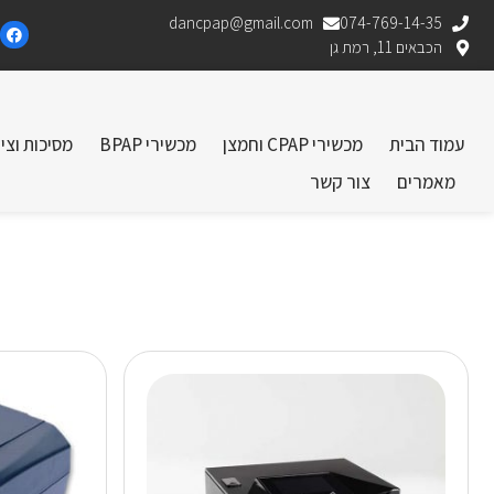
dancpap@gmail.com
074-769-14-35
הכבאים 11, רמת גן
עמוד הבית
מכשירי CPAP וחמצן
מכשירי BPAP
מסיכות וצי
מאמרים
צור קשר