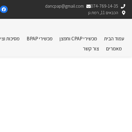
dancpap@gmail.com
074-769-14-35
הכבאים 11, רמת גן
עמוד הבית
מכשירי CPAP וחמצן
מכשירי BPAP
מסיכות וצי
מאמרים
צור קשר