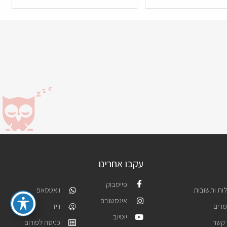
עקבו אחרינו
פייסבוק
ות ותשובות
וואטסאפ
אינסטגרם
רים
וויז
יוטיוב
 קשר
כניסה לפורום