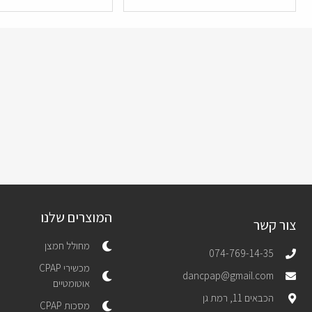
המוצרים שלנו
צור קשר
מחולל חמצן
074-769-14-35
מכשירי CPAP
dancpap@gmail.com
אוטומטיים
הכבאים 11, רמת גן
מסכות CPAP