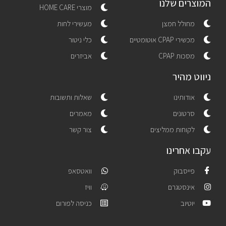
המוצרים שלנו
מוצרי HOME CARE
מחולל חמצן
מעשירי לחות
מכשירי CPAP אוטומטיים
כלי ניטור
מסכות CPAP
אביזרים
ניווט מהיר
אודותינו
שאלות ותשובות
סרטונים
מאמרים
לקוחות ממליצים
צור קשר
עקבו אחרינו
פייסבוק
וואטסאפ
אינסטגרם
וויז
יוטיוב
כניסה לפורום