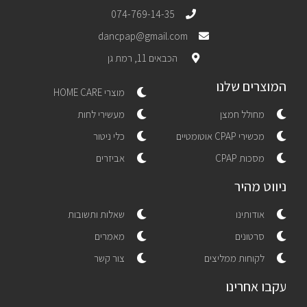
074-769-14-35
dancpap@gmail.com
הכבאים 11, רמת גן
המוצרים שלנו
מוצרי HOME CARE
מחולל חמצן
מעשירי לחות
מכשירי CPAP אוטומטיים
כלי ניטור
מסכות CPAP
אביזרים
ניווט מהיר
אודותינו
שאלות ותשובות
סרטונים
מאמרים
לקוחות ממליצים
צור קשר
עקבו אחרינו