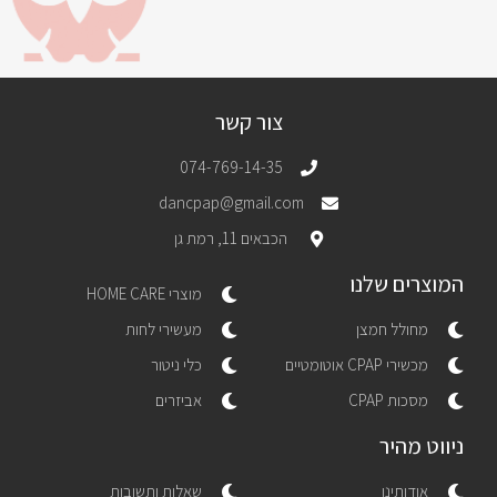
צור קשר
074-769-14-35
dancpap@gmail.com
הכבאים 11, רמת גן
המוצרים שלנו
מוצרי HOME CARE
מחולל חמצן
מעשירי לחות
מכשירי CPAP אוטומטיים
כלי ניטור
מסכות CPAP
אביזרים
ניווט מהיר
אודותינו
שאלות ותשובות